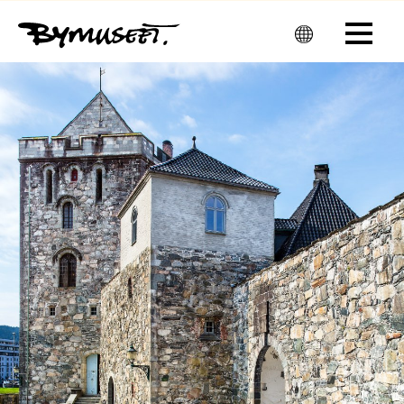
Men
u