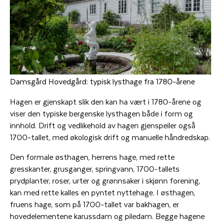
Damsgård Hovedgård: typisk lysthage fra 1780-årene
Hagen er gjenskapt slik den kan ha vært i 1780-årene og
viser den typiske bergenske lysthagen både i form og
innhold. Drift og vedlikehold av hagen gjenspeiler også
1700-tallet, med økologisk drift og manuelle håndredskap.
Den formale østhagen, herrens hage, med rette
gresskanter, grusganger, springvann, 1700-tallets
prydplanter, roser, urter og grønnsaker i skjønn forening,
kan med rette kalles en pyntet nyttehage. I østhagen,
fruens hage, som på 1700-tallet var bakhagen, er
hovedelementene karussdam og piledam. Begge hagene