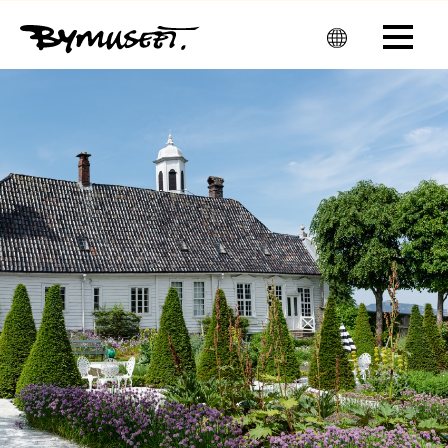
Men
u