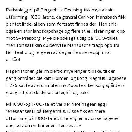
Parkanlegget på Bergenhus Festning fikk mye av sin
utforming i 1830-årene, da general Carl von Mansbach fikk
plantet linde-alléen som fortsatt finnes der. Han anla
også en stor landskapshage og flere stier i skråningen opp
mot Sverresborg. Mye ble ødelagt tidlig på 1900-tallet,
men fortsatt kan du benytte Mansbachs trapp opp fra
Bontelabo og følge en av de gamle stiene opp mot
platået.
Hagehistorien går imidlertid mye lenger tilbake, til den
gang området ble kalt Holmen, og kong Magnus Lagabøte
i 1275 satte av grunn til en ny Apostelkirke i kongsgårdens
grasgard, det de dyrket urter, kål og epler.
På 1600-og 1700-tallet var der flere hageanlegg i
renessansestil på Bergenhus. Disse fikk en friere
utforming på 1800-tallet. Lite er igjen av disse hagene i
dag, selv om vi finner en liten rest av