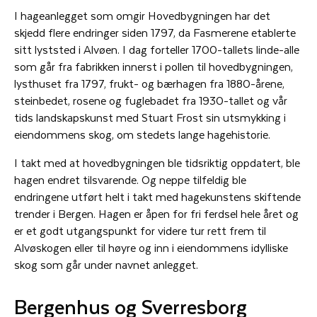
I hageanlegget som omgir Hovedbygningen har det
skjedd flere endringer siden 1797, da Fasmerene etablerte
sitt lyststed i Alvøen. I dag forteller 1700-tallets linde-alle
som går fra fabrikken innerst i pollen til hovedbygningen,
lysthuset fra 1797, frukt- og bærhagen fra 1880-årene,
steinbedet, rosene og fuglebadet fra 1930-tallet og vår
tids landskapskunst med Stuart Frost sin utsmykking i
eiendommens skog, om stedets lange hagehistorie.
I takt med at hovedbygningen ble tidsriktig oppdatert, ble
hagen endret tilsvarende. Og neppe tilfeldig ble
endringene utført helt i takt med hagekunstens skiftende
trender i Bergen. Hagen er åpen for fri ferdsel hele året og
er et godt utgangspunkt for videre tur rett frem til
Alvøskogen eller til høyre og inn i eiendommens idylliske
skog som går under navnet anlegget.
Bergenhus og Sverresborg