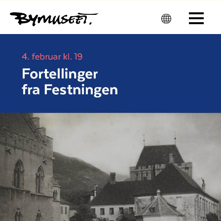
Men
u