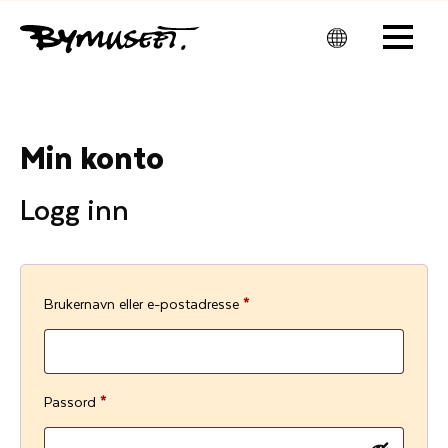
Men
u
Min konto
Logg inn
P
Brukernavn eller e-postadresse
*
å
k
r
P
Passord
*
e
å