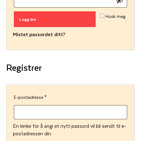
v
k
d
r
Husk meg
Logg inn
e
Mistet passordet ditt?
v
d
Registrer
P
E-postadresse
*
å
k
En lenke for å angi et nytt passord vil bli sendt til e-
r
postadressen din.
e