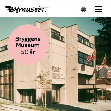
Men
u