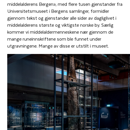
middelalderens Bergen», med flere tusen gjenstander fra
Universitetsmuseet i Bergens samlinger, formidler
gjennom tekst og gjenstander alle sider av dagliglivet i
middelalderens største og viktigste norske by. Særlig
kommer vi middelaldermenneskene nær gjennom de
mange runeinnskriftene som ble funnet under
utgravningene. Mange av disse er utstilt i museet.