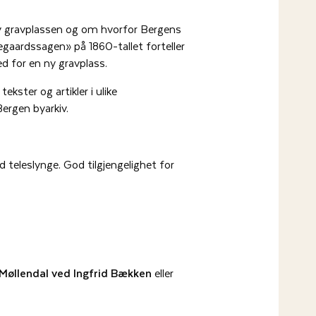
 av gravplassen og om hvorfor Bergens
egaardssagen» på 1860-tallet forteller
d for en ny gravplass.
ekster og artikler i ulike
ergen byarkiv.
 teleslynge. God tilgjengelighet for
å Møllendal ved Ingfrid Bækken
eller