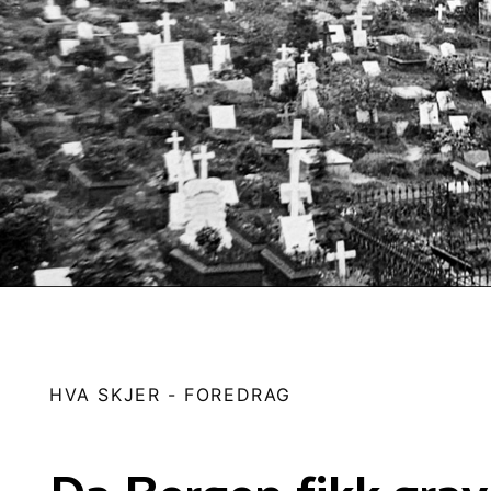
HVA SKJER
-
FOREDRAG
Da Bergen fikk grav