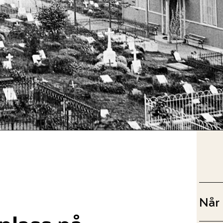
Når
plass på