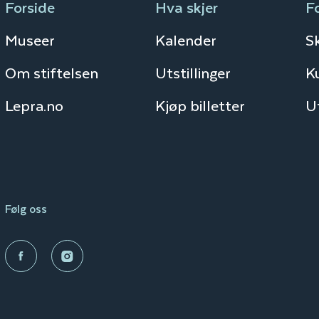
Forside
Hva skjer
F
Museer
Kalender
S
Om stiftelsen
Utstillinger
K
Lepra.no
Kjøp billetter
Ut
Følg oss