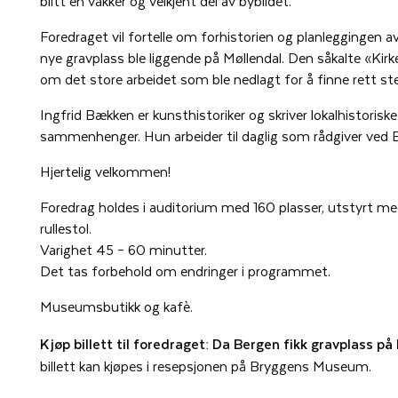
blitt en vakker og velkjent del av bybildet.
Foredraget vil fortelle om forhistorien og planleggingen
nye gravplass ble liggende på Møllendal. Den såkalte «Kirk
om det store arbeidet som ble nedlagt for å finne rett ste
Ingfrid Bækken er kunsthistoriker og skriver lokalhistoriske t
sammenhenger. Hun arbeider til daglig som rådgiver ved B
Hjertelig velkommen!
Foredrag holdes i auditorium med 160 plasser, utstyrt med
rullestol.
Varighet 45 – 60 minutter.
Det tas forbehold om endringer i programmet.
Museumsbutikk og kafè.
Kjøp billett til foredraget: Da Bergen fikk gravplass p
billett kan kjøpes i resepsjonen på Bryggens Museum.