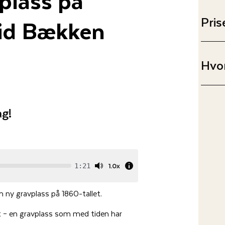
rid Bækken
Pris
Hvor
g!
1.0x
1:21
n ny gravplass på 1860-tallet.
et – en gravplass som med tiden har