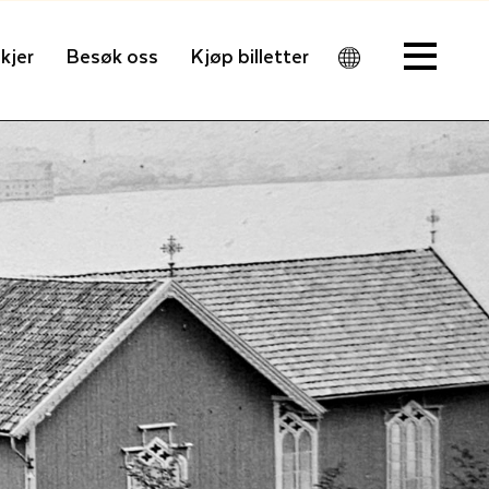
kjer
Besøk oss
Kjøp billetter
Men
u