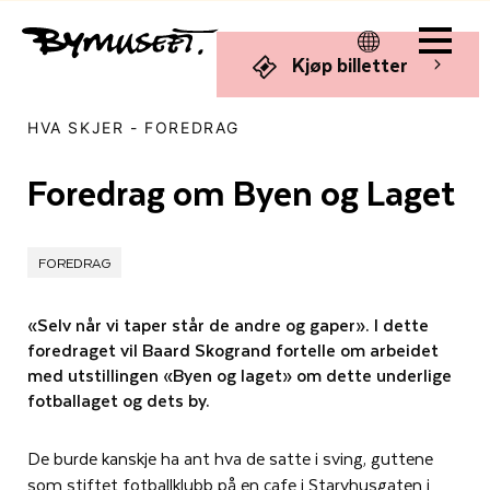
Men
Kjøp billetter
u
HVA SKJER
-
FOREDRAG
Foredrag om Byen og Laget
FOREDRAG
«Selv når vi taper står de andre og gaper». I dette
foredraget vil Baard Skogrand fortelle om arbeidet
med utstillingen «Byen og laget» om dette underlige
fotballaget og dets by.
De burde kanskje ha ant hva de satte i sving, guttene
som stiftet fotballklubb på en cafe i Starvhusgaten i