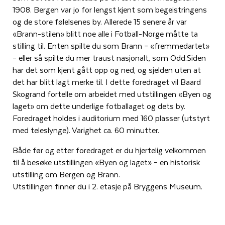
1908. Bergen var jo for lengst kjent som begeistringens
og de store følelsenes by. Allerede 15 senere år var
«Brann-stilen» blitt noe alle i Fotball-Norge måtte ta
stilling til. Enten spilte du som Brann – «fremmedartet»
– eller så spilte du mer traust nasjonalt, som Odd.Siden
har det som kjent gått opp og ned, og sjelden uten at
det har blitt lagt merke til. I dette foredraget vil Baard
Skogrand fortelle om arbeidet med utstillingen «Byen og
laget» om dette underlige fotballaget og dets by.
Foredraget holdes i auditorium med 160 plasser (utstyrt
med teleslynge). Varighet ca. 60 minutter.
Både før og etter foredraget er du hjertelig velkommen
til å besøke utstillingen «Byen og laget» – en historisk
utstilling om Bergen og Brann.
Utstillingen finner du i 2. etasje på Bryggens Museum.