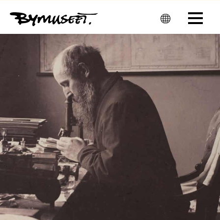
Men
u