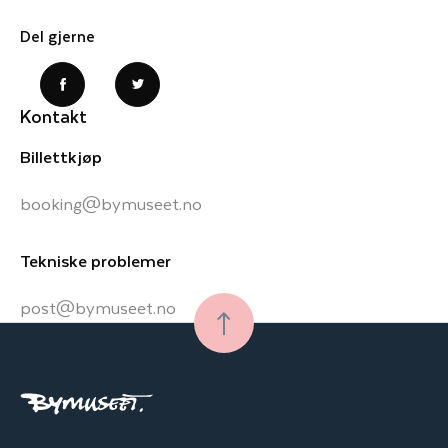
Del gjerne
Kontakt
Billettkjøp
booking@bymuseet.no
Tekniske problemer
post@bymuseet.no