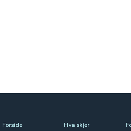
Forside
Hva skjer
F