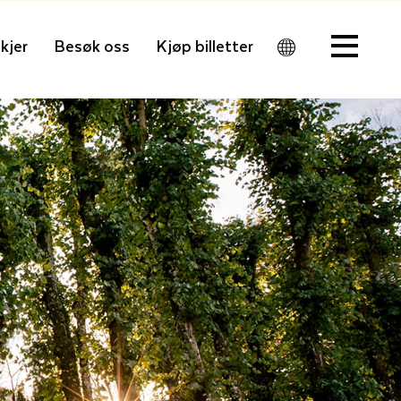
kjer
Besøk oss
Kjøp billetter
Men
u