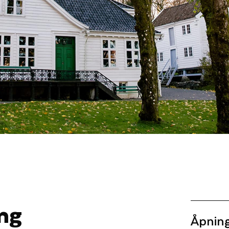
ng
Åpning