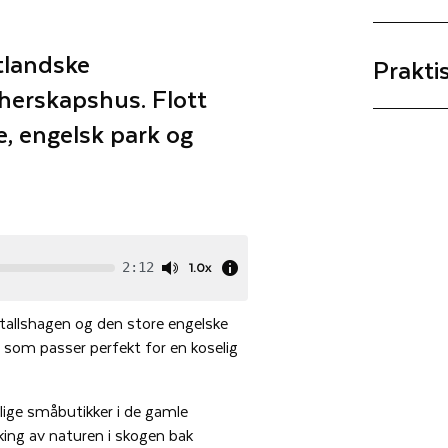
tlandske
Prakti
 herskapshus. Flott
, engelsk park og
1.0x
2:12
tallshagen og den store engelske
e som passer perfekt for en koselig
lige småbutikker i de gamle
ing av naturen i skogen bak