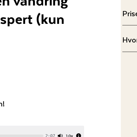
spert (kun
Pris
Hvor
n!
1.0x
2:07