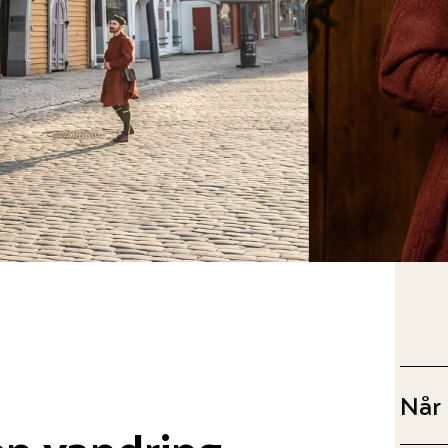
Når
en vandring