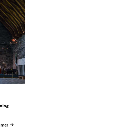
sning
 mer