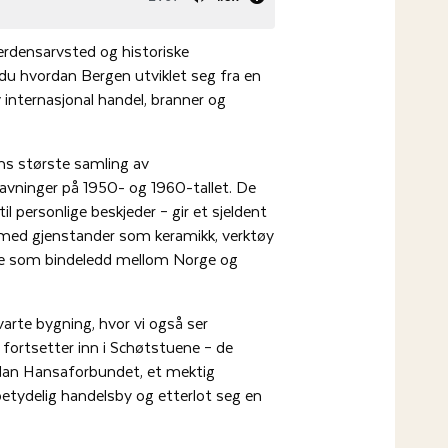
densarvsted og historiske
u hvordan Bergen utviklet seg fra en
 internasjonal handel, branner og
s største samling av
ravninger på 1950- og 1960-tallet. De
l personlige beskjeder – gir et sjeldent
n med gjenstander som keramikk, verktøy
rolle som bindeledd mellom Norge og
varte bygning, hvor vi også ser
fortsetter inn i Schøtstuene – de
ordan Hansaforbundet, et mektig
betydelig handelsby og etterlot seg en