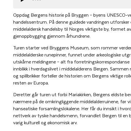
Oppdag Bergens historie på Bryggen – byens UNESCO-ver
handelssentrum. På denne guidede vandringen utforsker d
middelaldersk handelsby til Norges viktigste by, formet av
gjenoppbygging gjennom århundrene.
Turen starter ved Bryggens Museum, som rommer verden
middelalderske runepinner, funnet under arkeologiske utg
utskårne meldingene – alt fra forretningskorrespondanse ti
innblikk i hverdagslivet i middelalderens Bergen. Samme
og spillbrikker forteller de historien om Bergens viktige 
resten av Europa.
Deretter går turen ut forbi Mariakirken, Bergens eldste be
nærmere på de omkringliggende middelalderruinene, før vi 
hanseatiske forsamlingslokalene. Her får du innsikt i hv
nettverk av tyske handelsmenn, forvandlet Bergen til en 
varig kulturell og økonomisk arv.