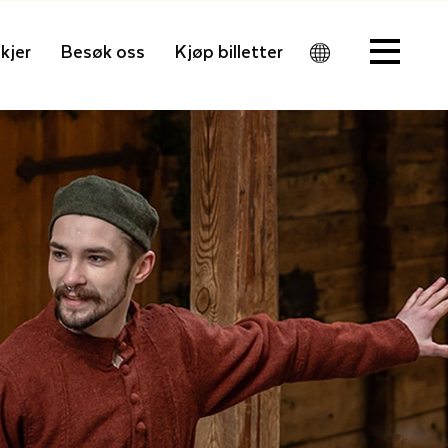
kjer
Besøk oss
Kjøp billetter
Men
u