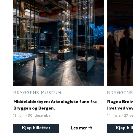
BRYGGENS MUSEUM
BRYGGENS
Middelalderbyen: Arkeologiske funn fra
Ragna Breiv
Bryggen og Bergen.
livet ved v
19. juni - 30. desember
14. mars - 27. 
Kjøp billetter
Kjøp bil
Les mer