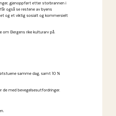
ger, gjenoppført etter storbrannen i
får også se restene av byens
set og et viktig sosialt og kommersielt
 om Bergens rike kulturarv på.
Schøtstuene samme dag, samt 10 %
er de med bevegelsesutfordringer.
n.