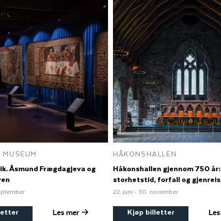
 MUSEUM
HÅKONSHALLEN
ik. Åsmund Frægdagjeva og
Håkonshallen gjennom 750 år:
even
storhetstid, forfall og gjenrei
september
22. juni - 30. november
letter
Kjøp billetter
Les mer
Les