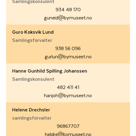
Samlingskonsulent
934 48 170
guneid@bymuseet.no
Guro Koksvik Lund
Samlingsforvalter
938 56 096
gurlun@bymuseet.no
Hanne Gunhild Spilling Johanssen
Samlingskonsulent
482 411 41
hanjoh@bymuseet.no
Helene Drechsler
samlingsforvalter
96867707
heldre@bymuseet.no