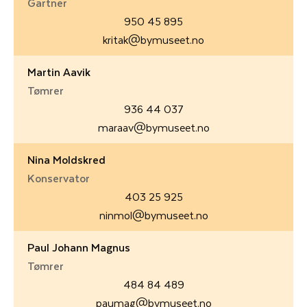
Gartner
950 45 895
kritak@bymuseet.no
Martin Aavik
Tømrer
936 44 037
maraav@bymuseet.no
Nina Moldskred
Konservator
403 25 925
ninmol@bymuseet.no
Paul Johann Magnus
Tømrer
484 84 489
paumag@bymuseet.no