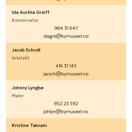
Ida Aurèlia Greiff
Konservator
984 31 647
idagre@bymuseet.no
Jacob Schroll
Arkitekt
416 31 145
jacsch@bymuseet.no
Johnny Lyngbø
Maler
952 23 592
johlyn@bymuseet.no
Kristine Takvam