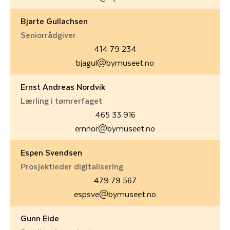
Bjarte Gullachsen
Seniorrådgiver
414 79 234
bjagul@bymuseet.no
Ernst Andreas Nordvik
Lærling i tømrerfaget
465 33 916
ernnor@bymuseet.no
Espen Svendsen
Prosjektleder digitalisering
479 79 567
espsve@bymuseet.no
Gunn Eide