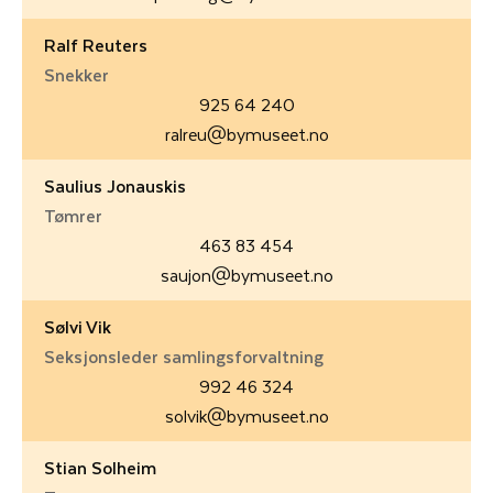
Ralf Reuters
Snekker
925 64 240
ralreu@bymuseet.no
Saulius Jonauskis
Tømrer
463 83 454
saujon@bymuseet.no
Sølvi Vik
Seksjonsleder samlingsforvaltning
992 46 324
solvik@bymuseet.no
Stian Solheim