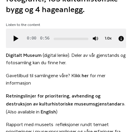
bygg og 4 hageanlegg.
Listen to the content
1.0x
0:00
0:56
Digitalt Museum
(digital lenke). Deler av vår gjenstands og
fotosamling kan du finne her.
Gavetilbud til samlingene våre? Klikk
her
for mer
informasjon
Retningslinjer for prioritering, avhending og
destruksjon av kulturhistoriske museumsgjenstandar»
.
(Also available in
English
)
Rapport med museets refleksjoner rundt temaet
prioriteringer i museumssamlinger og våre erfaringer fra