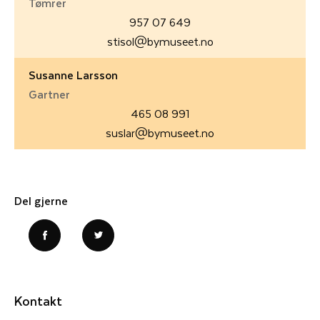
Tømrer
957 07 649
stisol@bymuseet.no
Susanne Larsson
Gartner
465 08 991
suslar@bymuseet.no
Del gjerne
Kontakt