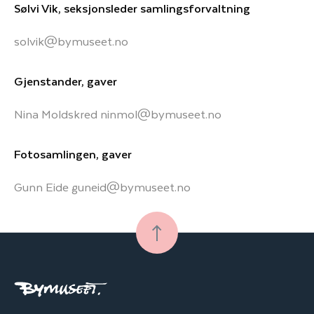
Sølvi Vik, seksjonsleder samlingsforvaltning
solvik@bymuseet.no
Gjenstander, gaver
Nina Moldskred
ninmol@bymuseet.no
Fotosamlingen, gaver
Gunn Eide
guneid@bymuseet.no