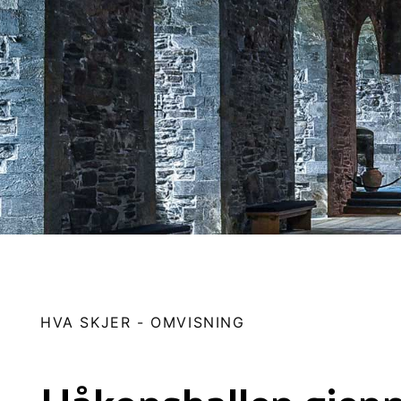
HVA SKJER
-
OMVISNING
Håkonshallen gjen