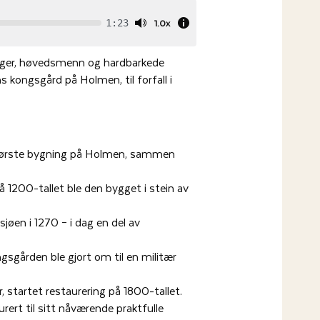
1.0x
1:23
nger, høvedsmenn og hardbarkede
 kongsgård på Holmen, til forfall i
m første bygning på Holmen, sammen
på 1200-tallet ble den bygget i stein av
øen i 1270 – i dag en del av
gsgården ble gjort om til en militær
 startet restaurering på 1800-tallet.
rert til sitt nåværende praktfulle