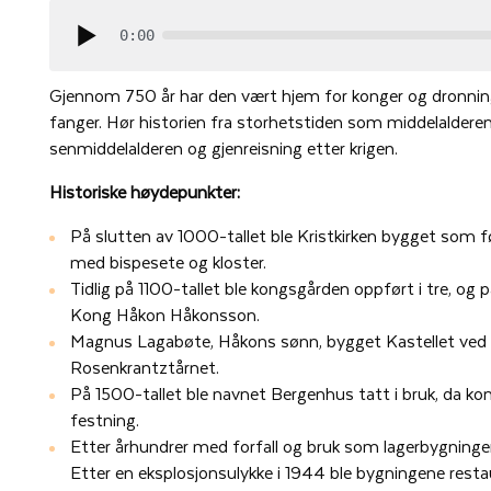
0:00
Gjennom 750 år har den vært hjem for konger og dronni
fanger. Hør historien fra storhetstiden som middelalderens
senmiddelalderen og gjenreisning etter krigen.
Historiske høydepunkter:
På slutten av 1000-tallet ble Kristkirken bygget so
med bispesete og kloster.
Tidlig på 1100-tallet ble kongsgården oppført i tre, og 
Kong Håkon Håkonsson.
Magnus Lagabøte, Håkons sønn, bygget Kastellet ved sj
Rosenkrantztårnet.
På 1500-tallet ble navnet Bergenhus tatt i bruk, da kon
festning.
Etter århundrer med forfall og bruk som lagerbygninger,
Etter en eksplosjonsulykke i 1944 ble bygningene restau