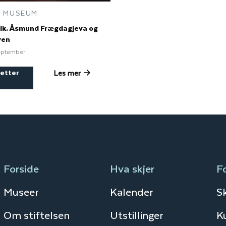
 MUSEUM
ik. Åsmund Frægdagjeva og
even
september
letter
Les mer
Forside
Hva skjer
F
Museer
Kalender
S
Om stiftelsen
Utstillinger
K