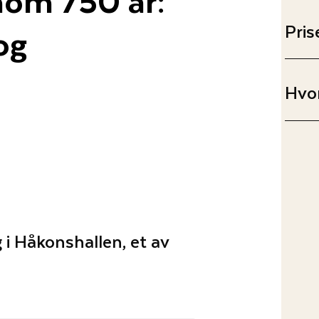
og
Pris
Hvor
i Håkonshallen, et av