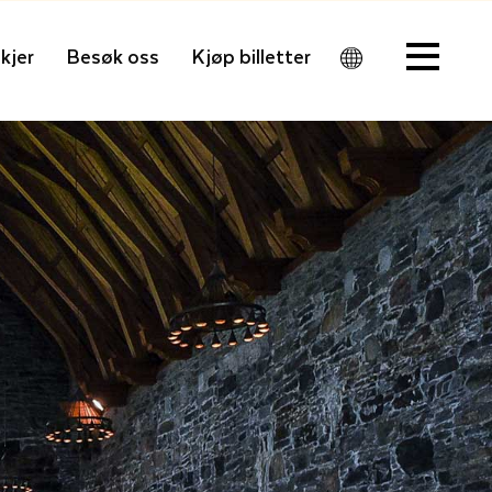
kjer
Besøk oss
Kjøp billetter
Men
u