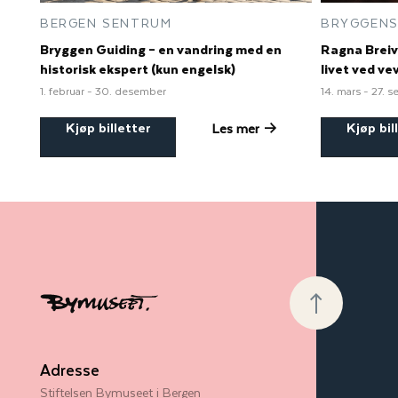
BERGEN SENTRUM
BRYGGENS
Bryggen Guiding – en vandring med en
Ragna Breiv
historisk ekspert (kun engelsk)
livet ved v
1. februar - 30. desember
14. mars - 27. 
Kjøp billetter
Kjøp bil
Les mer
Adresse
Stiftelsen Bymuseet i Bergen