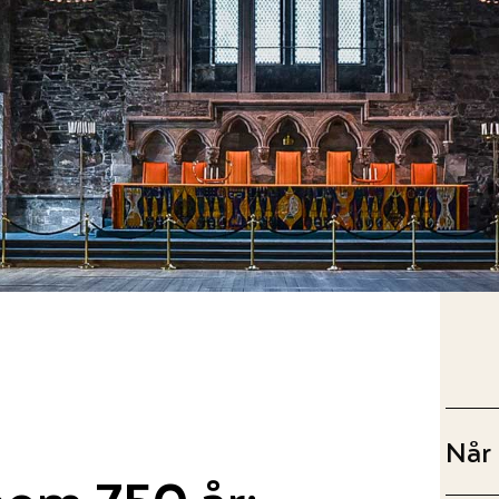
Når
nom 750 år: