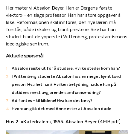
Her møter vi Absalon Beyer. Han er Bergens første
«lektor» – en slags professor. Han har store oppgaver å
løse. Reformasjonen skal innføres, den nye læren må
forstås, både i skolen og blant prestene. Selv har han
studert blant de ypperste i Wittenberg, protestantismens
ideologiske sentrum.
Aktuelle spørsmål:
Absalon reiste ut for å studere. Hvilke steder kom han?
I Wittenberg studerte Absalon hos en meget kjent lærd
person. Hva het han? Hvilken betydning hadde han på
datidens mest avgjørende samfunnsendring?
Ad fontes – til kildene! Hva kan det bety?
Hvordan gikk det med Anne etter at Absalon døde
Hus 2: «Katedralen», 1555. Absalon Beyer
(4MB pdf)