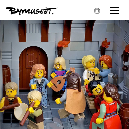
Men
u