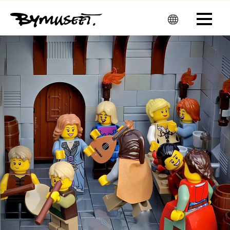
Men
u