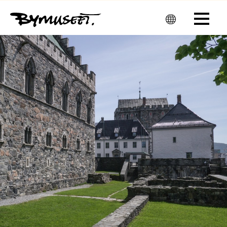
Men
u