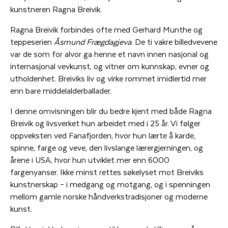
kunstneren Ragna Breivik.
Ragna Breivik forbindes ofte med Gerhard Munthe og
teppeserien
Åsmund Frægdagjeva
. De ti vakre billedvevene
var de som for alvor ga henne et navn innen nasjonal og
internasjonal vevkunst, og vitner om kunnskap, evner og
utholdenhet. Breiviks liv og virke rommet imidlertid mer
enn bare middelalderballader.
I denne omvisningen blir du bedre kjent med både Ragna
Breivik og livsverket hun arbeidet med i 25 år. Vi følger
oppveksten ved Fanafjorden, hvor hun lærte å karde,
spinne, farge og veve, den livslange lærergjerningen, og
årene i USA, hvor hun utviklet mer enn 6000
fargenyanser. Ikke minst rettes søkelyset mot Breiviks
kunstnerskap – i medgang og motgang, og i spenningen
mellom gamle norske håndverkstradisjoner og moderne
kunst.