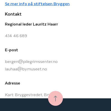
Se mer info på stiftelsen Bryggen
Kontakt
Regional leder Lauritz Haarr
414 46 689
E-post
bergen@pilegrimssenter.no
lauhaa@bymuseet.no
Adresse
Kart:
Bryggestredet, Bryggen