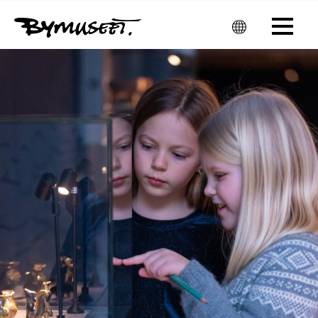
Men
u