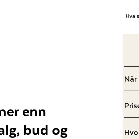
Hva s
Når
mer enn
Pris
alg, bud og
Hvor