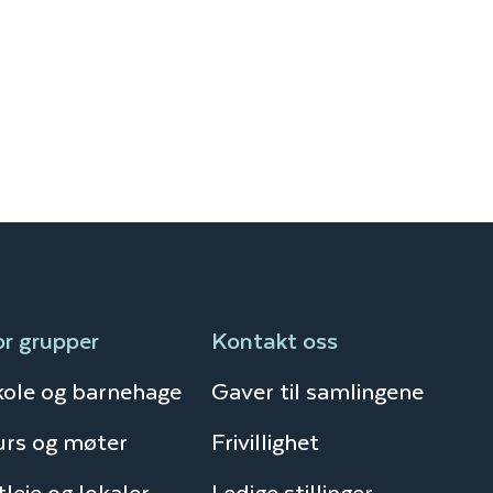
or grupper
Kontakt oss
kole og barnehage
Gaver til samlingene
urs og møter
Frivillighet
leie og lokaler
Ledige stillinger