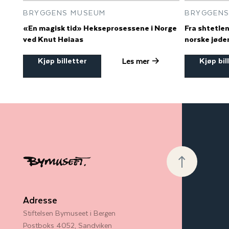
BRYGGENS MUSEUM
BRYGGENS
«En magisk tid» Hekseprosessene i Norge
Fra shtetlene
ved Knut Høiaas
norske jøde
Kjøp billetter
Kjøp bil
Les mer
Adresse
Stiftelsen Bymuseet i Bergen
Postboks 4052, Sandviken