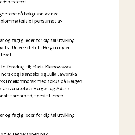
stedsbestemt.
ighetene på bakgrunn av nye
 diplommateriale i pensumet av
 og faglig leder for digital utvikling
gi fra Universitetet i Bergen og er
teket.
o foredrag til; Maria Klejnowskas
i norsk og islandsk» og Julia Jaworska
ykk i mellomnorsk med fokus på Bergen
 Universitetet i Bergen og Adam
nalt samarbeid, spesielt innen
 og faglig leder for digital utvikling
n og er fagpersonen bak