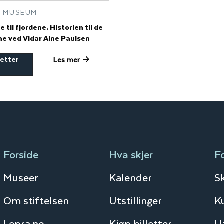
 MUSEUM
 til fjordene. Historien til de
ne ved Vidar Alne Paulsen
letter
Les mer
Forside
Hva skjer
F
Museer
Kalender
S
Om stiftelsen
Utstillinger
K
Lepra.no
Kjøp billetter
Ut