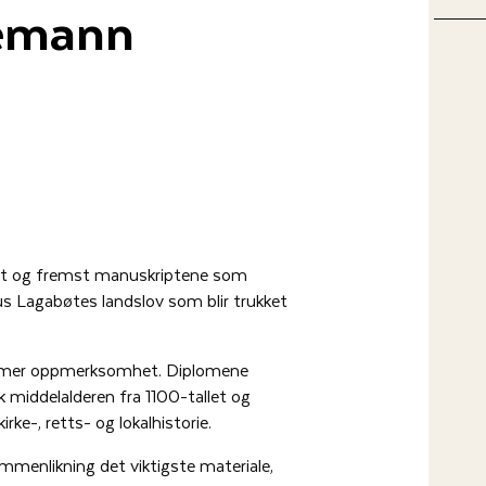
iemann
ørst og fremst manuskriptene som
 Lagabøtes landslov som blir trukket
lig mer oppmerksomhet. Diplomene
sk middelalderen fra 1100-tallet og
irke-, retts- og lokalhistorie.
mmenlikning det viktigste materiale,