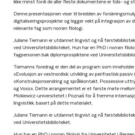
ikke minst fordi de aller fleste dokumentene er tids- og 
Denne presentasjonen viser til bredden av forskningsmul
digitaliseringsprosjekter og legger vekt på integrasjon av
relevante fag som norrøn filologi.
Juliane Tiemann er utdannet lingvist og nå førstebibliotekar
ved Universitetsbiblioteket. Hun har en PhD i norrøn filolo
fagpersonen bak diplomprosjektene ved Universitetsbiblio
Tiemanns foredrag er den del av program som inneholder t
«Evolusjon av vestnordisk: utvikling av perifrastisk passiv 
«Konstruksjonsendring og språkkontakt. Possessive uttr
og Voss». Dette arrangementet er et første møte mellom
Mickiewicz-universitetet i Poznań for å fremme internasjo
lingvistikk, basert på dette materialet.
Juliane Tiemann er utdannet lingvist og nå førstebibliotekar
ved Universitetsbiblioteket.
Hun har en PhD i norrøn filologi fra Universitetet i Berge