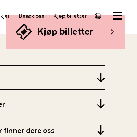
kjer
Besøk oss
Kjøp billetter
Men
u
Kjøp billetter
er
 finner dere oss