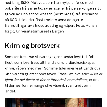
ned kring 1530. Motivet, som har mykje til felles med
bokmåleri frå same tid, syner scener frå perserkongen sitt
tjuveri av Den sanne krossen (Kristi kross) frå Jerusalem
på 600-talet. Her finst mellom anna detaljerte
framstillingar av stridsutrusting og våpen. Foto: Adnan
Icagic, Universitetsmuseet i Bergen.
Krim og brotsverk
Som kontrast har vi kvardagsgjenstandar knytt til folk
flest, som lova trass alt handla om: jordbruksreiskapar,
knivar, våpen med meir. Somme tider aner vi at Landslova
ikkje vart følgt etter bokstaven. Trass i at lova seier
«Det er
kjent for dei fleste at det er forbode å bere dolkar»
, er det
til dømes funne mange slike våpenknivar rundt om i
landet.