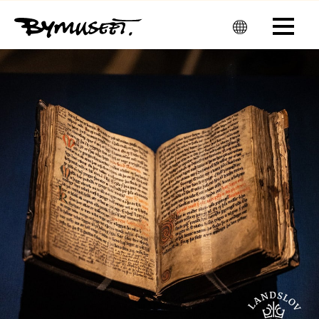
Men
u