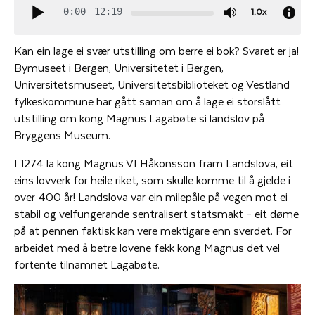
1.0x
0:00
12:19
Kan ein lage ei svær utstilling om berre ei bok? Svaret er ja!
Bymuseet i Bergen, Universitetet i Bergen,
Universitetsmuseet, Universitetsbiblioteket og Vestland
fylkeskommune har gått saman om å lage ei storslått
utstilling om kong Magnus Lagabøte si landslov på
Bryggens Museum.
I 1274 la kong Magnus VI Håkonsson fram Landslova, eit
eins lovverk for heile riket, som skulle komme til å gjelde i
over 400 år! Landslova var ein milepåle på vegen mot ei
stabil og velfungerande sentralisert statsmakt – eit døme
på at pennen faktisk kan vere mektigare enn sverdet. For
arbeidet med å betre lovene fekk kong Magnus det vel
fortente tilnamnet Lagabøte.