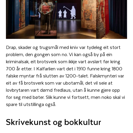
Drap, skader og trugsmål med kniv var tydeleg eit stort
problem, den gongen som no. Vi kan også by på ein
kriminalsak, eit brotsverk som ikkje vart avslørt før kring
700 år etter. I Kalfarlien vart det i 1910 funne kring 1800
falske myntar frå slutten av 1200-talet. Falskmynteri var
eit av få brotsverk som var ubotamål, det vil seie at
lovbrytaren vart dømd fredlaus, utan å kunne gjere opp
for seg med bøter. Slik kunne vi fortsett, men noko skal vi
spare til utstillinga også.
Skrivekunst og bokkultur