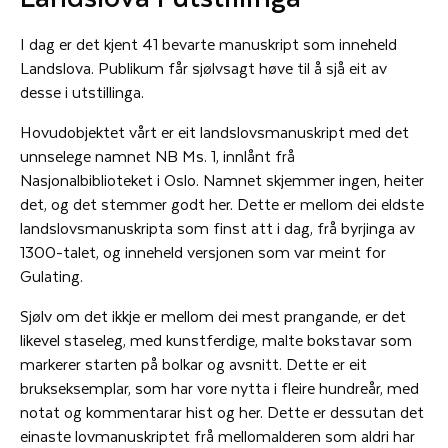
I dag er det kjent 41 bevarte manuskript som inneheld
Landslova. Publikum får sjølvsagt høve til å sjå eit av
desse i utstillinga.
Hovudobjektet vårt er eit landslovsmanuskript med det
unnselege namnet NB Ms. 1, innlånt frå
Nasjonalbiblioteket i Oslo. Namnet skjemmer ingen, heiter
det, og det stemmer godt her. Dette er mellom dei eldste
landslovsmanuskripta som finst att i dag, frå byrjinga av
1300-talet, og inneheld versjonen som var meint for
Gulating.
Sjølv om det ikkje er mellom dei mest prangande, er det
likevel staseleg, med kunstferdige, malte bokstavar som
markerer starten på bolkar og avsnitt. Dette er eit
brukseksemplar, som har vore nytta i fleire hundreår, med
notat og kommentarar hist og her. Dette er dessutan det
einaste lovmanuskriptet frå mellomalderen som aldri har