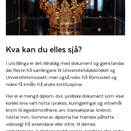
Kva kan du elles sjå?
I utstillinga er det rikhaldig med dokument og gjenstandar,
dei fleste frå samlingane til Universitetsbiblioteket og
Universitetsmuseet, men også noko frå Bymuseet og
nokre få innlån frå andre institusjonar.
Her er ei mengd diplom, dvs. juridiske dokument som viser
korleis lova vart nytta i praksis, kunngjeringar og vitnemål
knytt til eigedomstilhøve, arv, transaksjonar, lovbrot,
tvistar mm. Somme av diploma har framleis påhefta
vokssegl frå avsendarar eller vitne, til dømes
embetsmenn, kyrkjelege institusjonar, geistlege eller andre