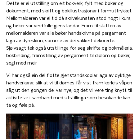
Dette er ei utstilling om eit bokverk, fylt med bøker og
dokument, med skrift og bokillustrasjonar i formuttrykket.
Mellomalderen var ei tid då skrivekunsten stod høgt i kurs,
og bøker var verdfulle gjenstandar. Fram til slutten av
mellomalderen var alle bøker handskrivne på pergament
laga av dyreskinn, somme av dei vakkert dekorerte.
Sjølvsagt tek også utstillinga for seg skrifta og bokmåleria,
bokbinding, framstilling av pergament til diplom og bøker,
segl med meir.
Vi har også ein del flotte gjenstandskopiar laga av dyktige
handverkarar, slik at vi til dømes får vist fram korleis våpen
såg ut den gongen dei var nye, og det vil vere ting knytt til
aktivitetar i samband med utstillinga som besøkande kan
ta og føle på.