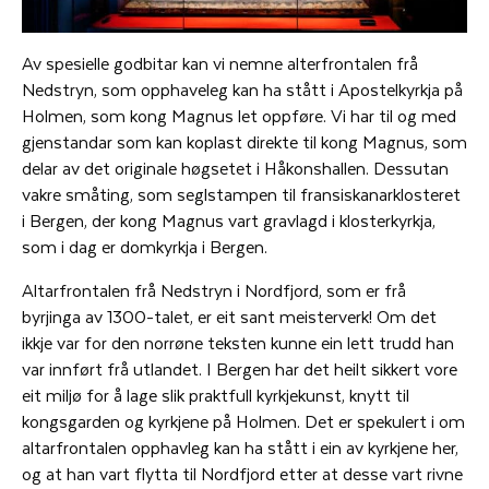
Av spesielle godbitar kan vi nemne alterfrontalen frå
Nedstryn, som opphaveleg kan ha stått i Apostelkyrkja på
Holmen, som kong Magnus let oppføre. Vi har til og med
gjenstandar som kan koplast direkte til kong Magnus, som
delar av det originale høgsetet i Håkonshallen. Dessutan
vakre småting, som seglstampen til fransiskanarklosteret
i Bergen, der kong Magnus vart gravlagd i klosterkyrkja,
som i dag er domkyrkja i Bergen.
Altarfrontalen frå Nedstryn i Nordfjord, som er frå
byrjinga av 1300-talet, er eit sant meisterverk! Om det
ikkje var for den norrøne teksten kunne ein lett trudd han
var innført frå utlandet. I Bergen har det heilt sikkert vore
eit miljø for å lage slik praktfull kyrkjekunst, knytt til
kongsgarden og kyrkjene på Holmen. Det er spekulert i om
altarfrontalen opphavleg kan ha stått i ein av kyrkjene her,
og at han vart flytta til Nordfjord etter at desse vart rivne